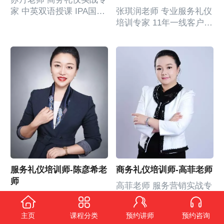
家 中英双语授课 IPA国际
张琪润老师 专业服务礼仪
礼仪专家委员会委员 国际
培训专家 11年一线客户管
认证协会金牌礼仪导师
理工作经验 中央广播大学
ISE 国际高级服务效能管
工商管理学士 IPA注册高
理师 享法酒业
级礼仪培训师 IPA国际注
WINENJOY礼仪顾问/合
册礼仪专家委员会委员 K-
伙人 曾任：光华大酒店
beauty国际半永久定妆大
销售部经理 曾任：联想
赛评委 香港环球小姐礼仪
（惠阳）电子 行政主管
顾问 成都航空学院特邀礼
曾任：萨基姆通讯（法
仪讲师 曾任：中国国际航
资） 人力资源经理 曾
空公司 乘务长 曾任：蓝
任：全球国际货运代理
蒂蔻国际形象设计有限公
（世界500强）区域人力
司 培训总监 擅长领域：
资源负责人 擅长领域：
商务礼仪、服务礼仪、银
服务礼仪培训师-陈彦希老
商务礼仪培训师-高菲老师
商...
行...
师
高菲老师 服务营销实战专
陈彦希老师 资深服务礼仪
家 14年服务营销从业经历
专家 专注服务礼仪与职业
6年中国移动1860客户服
主页
课程分类
预约讲师
预约咨询
素养提升培训 美国ACI认
务管理经验 8年电力系统/